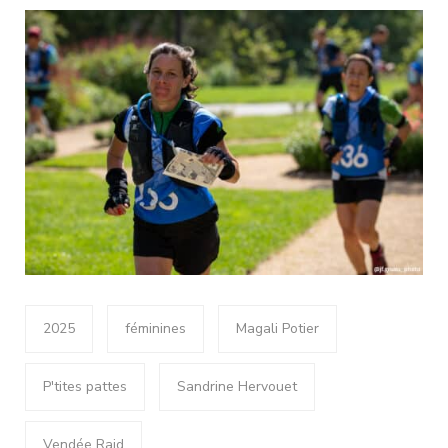
2025
féminines
Magali Potier
P'tites pattes
Sandrine Hervouet
Vendée Raid